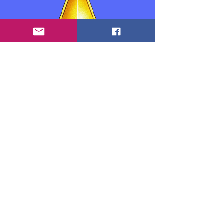
Thông tin liên hệ:
Anthony "Tony" Goedicke: Chủ sở hữu, Nhà
giáo dục và Nhà phát triển
info.theexpertteacher@gmail.com
www.theexpertteacher.com