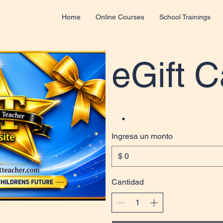
Home
Online Courses
School Trainings
eGift C
Ingresa un monto
$
Cantidad